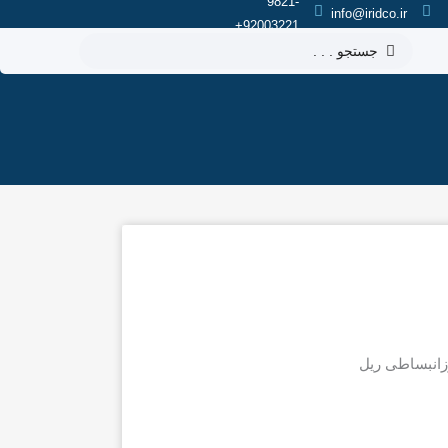
9821-
info@iridco.ir
92003221+
جستجو
.
.
.