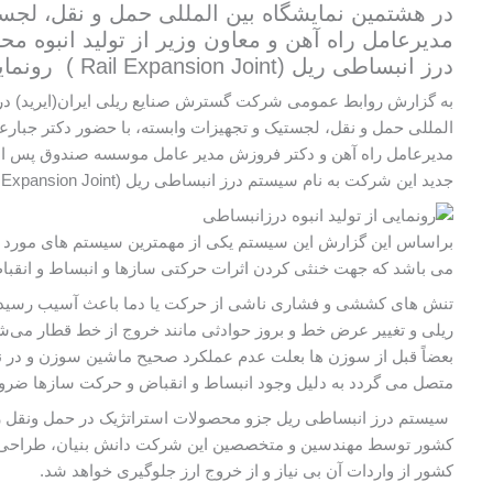
در هشتمین نمایشگاه بین المللی حمل و نقل، لجست
مدیرعامل راه آهن و معاون وزیر از تولید انبوه م
درز انبساطی ریل (Rail Expansion Joint ) رونمایی شد.
به گزارش روابط عمومی شرکت گسترش صنایع ریلی ایران(ایرید) در 
المللی حمل و نقل، لجستیک و تجهیزات وابسته، با حضور دکتر جبارع
مدیرعامل راه آهن و دکتر فروزش مدیر عامل موسسه صندوق پس انداز
جدید این شرکت به نام سیستم درز انبساطی ریل (Rail Expansion Joint) رونمایی شد.
براساس این گزارش این سیستم یکی از مهمترین سیستم های مورد ا
می باشد که جهت خنثی کردن اثرات حرکتی سازها و انبساط و ان
تنش های کششی و فشاری ناشی از حرکت یا دما باعث آسیب رسید
ریلی و تغییر عرض خط و بروز حوادثی مانند خروج از خط قطار می‌شون
بعضاً قبل از سوزن ها بعلت عدم عملکرد صحیح ماشین سوزن و در 
متصل می گردد به دلیل وجود انبساط و انقباض و حرکت سازها ضر
سیستم درز انبساطی ریل جزو محصولات استراتژیک در حمل ونقل ریلی
کشور توسط مهندسین و متخصصین این شرکت دانش بنیان، طراحی و ت
کشور از واردات آن بی نیاز و از خروج ارز جلوگیری خواهد شد.