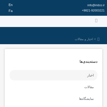
رش
En
info@iridco.ir
ه
9821-92003221+
Fa
حتوا
> اخبار و مقالات
دسته‌بندی‌ها
اخبار
مقالات
نمایشگاه‌ها