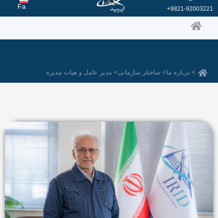
رش
Fa
9821-92003221+
ه
حتوا
> درباره ما
> ساختار سازمانی
> مدیر عامل و هیات مدیره