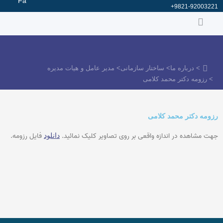
Fa
رش
9821-92003221+
ه
حتوا
> درباره ما
> ساختار سازمانی
> مدیر عامل و هیات مدیره
> رزومه دکتر محمد کلامی
رزومه دکتر محمد کلامی
جهت مشاهده در اندازه واقعی بر روی تصاویر کلیک نمائید.
فایل رزومه.
دانلود