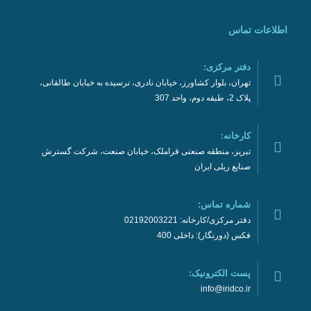
اطلاعات تماس
دفتر مرکزی:
تهران، بلوار کشاورز، خیابان نادری، نرسیده به خیابان طالقانی،
پلاک 2، طبقه دوم، واحد 307
کارخانه:
تبریز، منطقه صنعتی قراملک، خیابان صنعت، شرکت گسترش
صنایع ریلی ایران
شماره تماس:
دفتر مرکزی/کارخانه: 02192003221
فکس (دورنگار): داخلی 400
پست الکترونیک:
info@iridco.ir