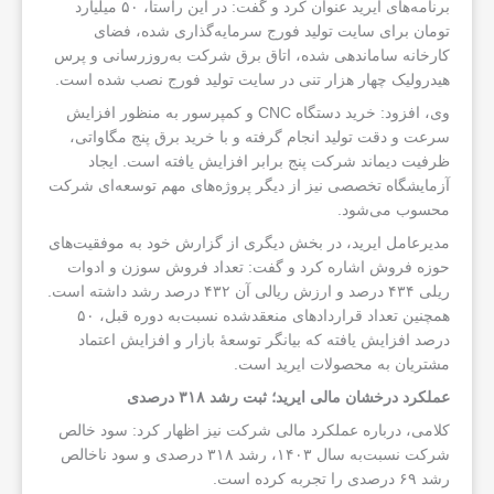
برنامه‌های ایرید عنوان کرد و گفت: در این راستا، ۵۰ میلیارد
تومان برای سایت تولید فورج سرمایه‌گذاری شده، فضای
کارخانه ساماندهی شده، اتاق برق شرکت به‌روزرسانی و پرس
هیدرولیک چهار هزار تنی در سایت تولید فورج نصب شده است.
وی، افزود: خرید دستگاه CNC و کمپرسور به منظور افزایش
سرعت و دقت تولید انجام گرفته و با خرید برق پنج مگاواتی،
ظرفیت دیماند شرکت پنج برابر افزایش یافته است. ایجاد
آزمایشگاه تخصصی نیز از دیگر پروژه‌های مهم توسعه‌ای شرکت
محسوب می‌شود.
مدیرعامل ایرید، در بخش دیگری از گزارش خود به موفقیت‌های
حوزه فروش اشاره کرد و گفت: تعداد فروش سوزن و ادوات
ریلی ۴۳۴ درصد و ارزش ریالی آن ۴۳۲ درصد رشد داشته است.
همچنین تعداد قراردادهای منعقدشده نسبت‌به دوره قبل، ۵۰
درصد افزایش یافته که بیانگر توسعهٔ بازار و افزایش اعتماد
مشتریان به محصولات ایرید است.
عملکرد درخشان مالی ایرید؛ ثبت رشد ۳۱۸ درصدی
کلامی، درباره عملکرد مالی شرکت نیز اظهار کرد: سود خالص
شرکت نسبت‌به سال ۱۴۰۳، رشد ۳۱۸ درصدی و سود ناخالص
رشد ۶۹ درصدی را تجربه کرده است.