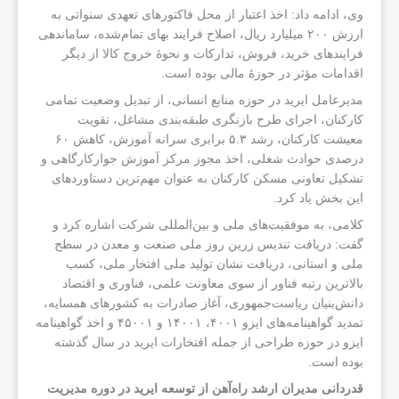
وی، ادامه داد: اخذ اعتبار از محل فاکتورهای تعهدی سنواتی به
ارزش ۲۰۰ میلیارد ریال، اصلاح فرایند بهای تمام‌شده، ساماندهی
فرایندهای خرید، فروش، تدارکات و نحوهٔ خروج کالا از دیگر
اقدامات مؤثر در حوزهٔ مالی بوده است.
مدیرعامل ایرید در حوزه منابع انسانی، از تبدیل وضعیت تمامی
کارکنان، اجرای طرح بازنگری طبقه‌بندی مشاغل، تقویت
معیشت کارکنان، رشد ۵.۳ برابری سرانه آموزش، کاهش ۶۰
درصدی حوادث شغلی، اخذ مجوز مرکز آموزش جوارکارگاهی و
تشکیل تعاونی مسکن کارکنان به عنوان مهم‌ترین دستاوردهای
این بخش یاد کرد.
کلامی، به موفقیت‌های ملی و بین‌المللی شرکت اشاره کرد و
گفت: دریافت تندیس زرین روز ملی صنعت و معدن در سطح
ملی و استانی، دریافت نشان تولید ملی افتخار ملی، کسب
بالاترین رتبه فناور از سوی معاونت علمی، فناوری و اقتصاد
دانش‌بنیان ریاست‌جمهوری، آغاز صادرات به کشورهای همسایه،
تمدید گواهینامه‌های ایزو ۴۰۰۱، ۱۴۰۰۱ و ۴۵۰۰۱ و اخذ گواهینامه
ایزو در حوزه طراحی از جمله افتخارات ایرید در سال گذشته
بوده است.
قدردانی مدیران ارشد راه‌آهن از توسعه ایرید در دوره مدیریت