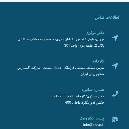
اطلاعات تماس
دفتر مرکزی:
تهران، بلوار کشاورز، خیابان نادری، نرسیده به خیابان طالقانی،
پلاک 2، طبقه دوم، واحد 307
کارخانه:
تبریز، منطقه صنعتی قراملک، خیابان صنعت، شرکت گسترش
صنایع ریلی ایران
شماره تماس:
دفتر مرکزی/کارخانه: 02192003221
فکس (دورنگار): داخلی 400
پست الکترونیک:
info@iridco.ir