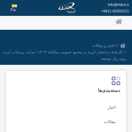
رش
info@iridco.ir
ه
Fa
9821-92003221+
حتوا
> اخبار و مقالات
> کارنامهٔ درخشان ایرید در مجمع عمومی سالیانه ۱۴۰۴؛ حرکت پرشتاب ایرید
روی ریل توسعه
دسته‌بندی‌ها
اخبار
مقالات