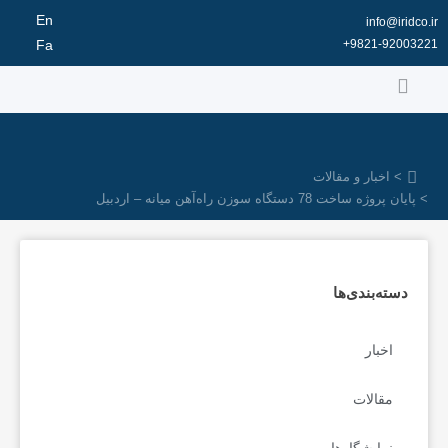
رش
En
info@iridco.ir
ه
9821-92003221+
Fa
حتوا
> اخبار و مقالات
> پایان پروژه ساخت 78 دستگاه سوزن راه‌آهن میانه – اردبیل
دسته‌بندی‌ها
اخبار
مقالات