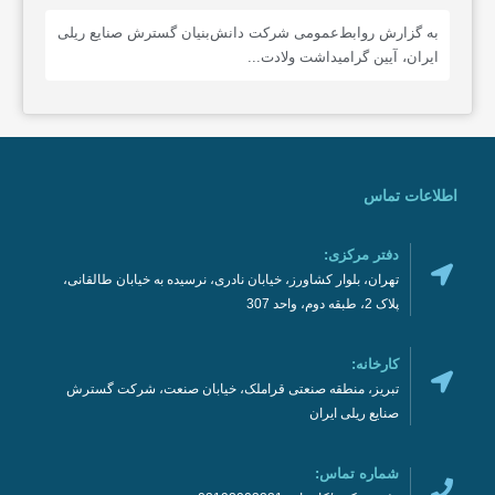
به گزارش روابط‌عمومی شرکت دانش‌بنیان گسترش صنایع ریلی
ایران، آیین گرامیداشت ولادت...
اطلاعات تماس
دفتر مرکزی:
تهران، بلوار کشاورز، خیابان نادری، نرسیده به خیابان طالقانی،
پلاک 2، طبقه دوم، واحد 307
کارخانه:
تبریز، منطقه صنعتی قراملک، خیابان صنعت، شرکت گسترش
صنایع ریلی ایران
شماره تماس: