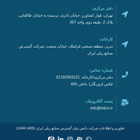
دفتر مرکزی:
تهران، بلوار کشاورز، خیابان نادری، نرسیده به خیابان طالقانی،
پلاک 2، طبقه دوم، واحد 307
کارخانه:
تبریز، منطقه صنعتی قراملک، خیابان صنعت، شرکت گسترش
صنایع ریلی ایران
شماره تماس:
دفتر مرکزی/کارخانه: 02192003221
فکس (دورنگار): داخلی 400
پست الکترونیک:
info@iridco.ir
فناوری و اطلاعات شرکت دانش بنیان گسترش صنایع ریلی ایران (1405-1404)
E
L
I
E
W