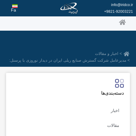
رش
info@iridco.ir
ه
Fa
9821-92003221+
حتوا
> اخبار و مقالات
> مدیرعامل شرکت گسترش صنایع ریلی ایران در دیدار نوروزی با پرسنل:
دسته‌بندی‌ها
اخبار
مقالات