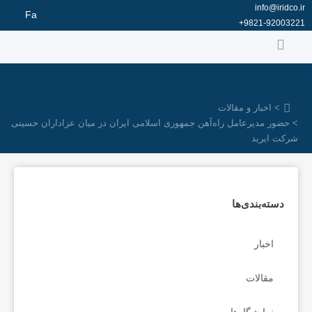
رش
info@iridco.ir
Fa
ه
9821-92003221+
حتوا
> اخبار و مقالات
> حضور مدیرعامل راه‌آهن جمهوری اسلامی ایران در میان عزاداران حسینی
شرکت ایرید
دسته‌بندی‌ها
اخبار
مقالات