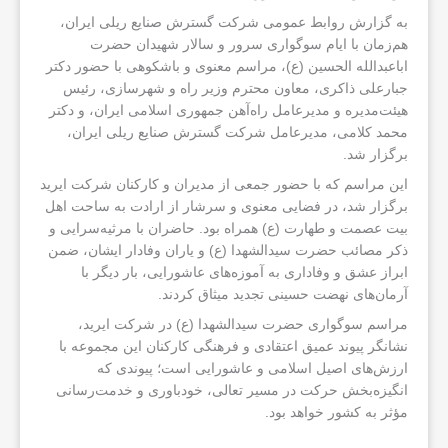
به گزارش روابط عمومی شرکت گسترش صنایع ریلی ایران،
هم‌زمان با ایام سوگواری سرور و سالار شهیدان حضرت
اباعبدالله الحسین (ع)، مراسم معنوی و باشکوهی با حضور دکتر
جبارعلی ذاکری، معاون محترم وزیر راه و شهرسازی، رئیس
هیئت‌مدیره و مدیرعامل راه‌آهن جمهوری اسلامی ایران، و دکتر
محمد کلامی، مدیرعامل شرکت گسترش صنایع ریلی ایران،
برگزار شد.
این مراسم که با حضور جمعی از مدیران و کارکنان شرکت ایرید
برگزار شد، در فضایی معنوی و سرشار از ارادت به ساحت اهل
بیت عصمت و طهارت (ع) همراه بود. حاضران با مرثیه‌سرایی و
ذکر مصائب حضرت سیدالشهدا (ع) و یاران وفادار ایشان، ضمن
ابراز عشق و وفاداری به آموزه‌های عاشورایی، بار دیگر با
آرمان‌های نهضت حسینی تجدید میثاق کردند.
مراسم سوگواری حضرت سیدالشهدا (ع) در شرکت ایرید،
نشانگر پیوند عمیق اعتقادی و فرهنگی کارکنان این مجموعه با
ارزش‌های اصیل اسلامی و عاشورایی است؛ پیوندی که
انگیزه‌بخش حرکت در مسیر تعالی، خودباوری و خدمت‌رسانی
مؤثر به کشور خواهد بود.