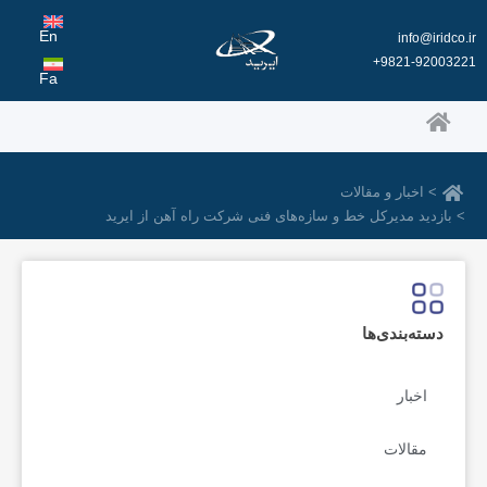
رش
ه
En
info@iridco.ir
حتوا
9821-92003221+
Fa
> اخبار و مقالات
> بازدید مدیر‌کل خط و سازه‌های فنی شرکت راه آهن از ایرید
دسته‌بندی‌ها
اخبار
مقالات