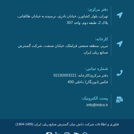
دفتر مرکزی:
تهران، بلوار کشاورز، خیابان نادری، نرسیده به خیابان طالقانی،
پلاک 2، طبقه دوم، واحد 307
کارخانه:
تبریز، منطقه صنعتی قراملک، خیابان صنعت، شرکت گسترش
صنایع ریلی ایران
شماره تماس:
دفتر مرکزی/کارخانه: 02192003221
فکس (دورنگار): داخلی 400
پست الکترونیک:
info@iridco.ir
فناوری و اطلاعات شرکت دانش بنیان گسترش صنایع ریلی ایران (1405-1404)