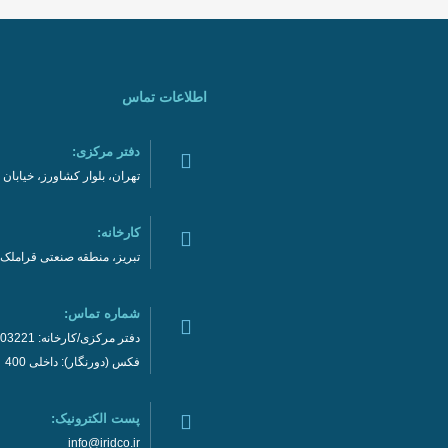
اطلاعات تماس
دفتر مرکزی:
تهران، بلوار کشاورز، خیابان نادری، نر
کارخانه:
تبریز، منطقه صنعتی قراملک
شماره تماس:
دفتر مرکزی/کارخانه: 02192003221
فکس (دورنگار): داخلی 400
پست الکترونیک:
info@iridco.ir