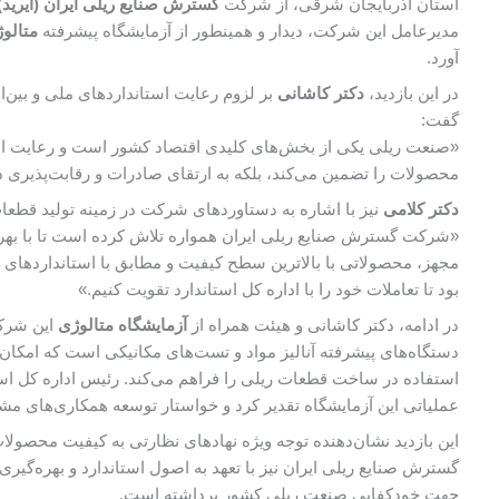
استان آذربایجان شرقی، از شرکت
گسترش صنایع ریلی ایران
(ایرید
مدیرعامل این شرکت، دیدار و همینطور از آزمایشگاه پیشرفته
متالو
آورد.
در این بازدید،
دکتر کاشانی
بر لزوم رعایت استانداردهای ملی و بین‌ا
گفت:
«صنعت ریلی یکی از بخش‌های کلیدی اقتصاد کشور است و رعایت استاند
محصولات را تضمین می‌کند، بلکه به ارتقای صادرات و رقابت‌پذیری در
دکتر کلامی
نیز با اشاره به دستاوردهای شرکت در زمینه تولید قطعا
«شرکت گسترش صنایع ریلی ایران همواره تلاش کرده است تا با بهره‌
مجهز، محصولاتی با بالاترین سطح کیفیت و مطابق با استانداردهای 
بود تا تعاملات خود را با اداره کل استاندارد تقویت کنیم.»
در ادامه، دکتر کاشانی و هیئت همراه از
آزمایشگاه متالوژی
این شرکت
دستگاه‌های پیشرفته آنالیز مواد و تست‌های مکانیکی است که امکان
استفاده در ساخت قطعات ریلی را فراهم می‌کند. رئیس اداره کل است
عملیاتی این آزمایشگاه تقدیر کرد و خواستار توسعه همکاری‌های مش
این بازدید نشان‌دهنده توجه ویژه نهادهای نظارتی به کیفیت محصو
گسترش صنایع ریلی ایران نیز با تعهد به اصول استاندارد و بهره‌گیر
جهت خودکفایی صنعت ریلی کشور برداشته است.