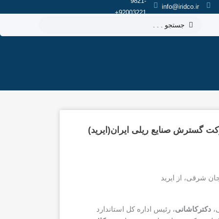
9821-
info@iridco.ir
92003221+
جستجو
.
.
.
رکت گسترش صنایع ریلی ایران(ایرید)
ی،
دکترکاشانی
، رئیس اداره کل استاندارد