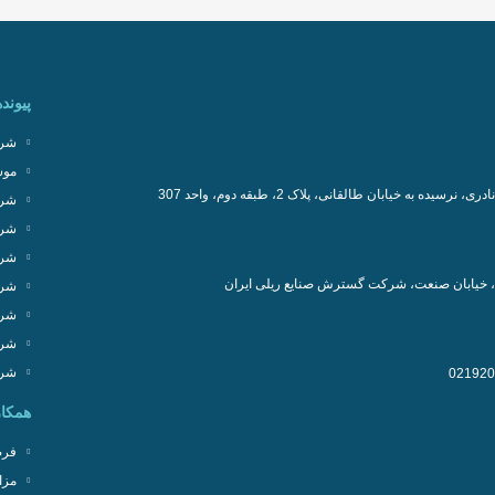
پیونده
شرک
موس
سیده به خیابان طالقانی، پلاک 2، طبقه دوم، واحد 307
شرک
شرک
شرک
، خیابان صنعت، شرکت گسترش صنایع ریلی ایران
شرک
شرک
شرک
شرک
همکار
فرص
مزا