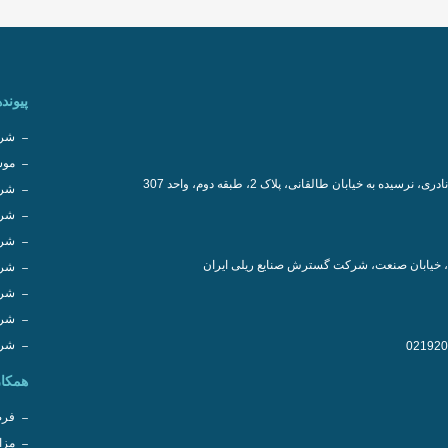
پیونده
شرک
موس
سیده به خیابان طالقانی، پلاک 2، طبقه دوم، واحد 307
شرک
شرک
شرک
، خیابان صنعت، شرکت گسترش صنایع ریلی ایران
شرک
شرک
شرک
شرک
همکار
فرص
مزا