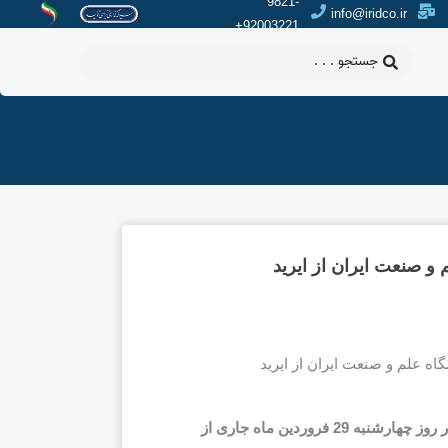
9821-
info@iridco.ir
92003221+
جستجو
.
.
.
و صنعت ایران از ایرید
دانشجویان دانشکده مهندسی راه آهن دانشگاه علم و صنعت ایران در روز چهارشنبه 29 فروردین ماه جاری از