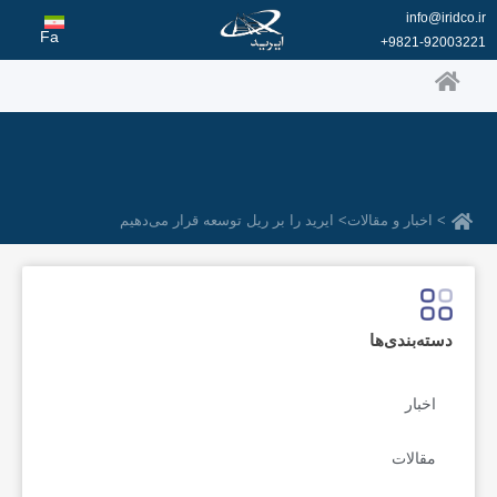
رش
info@iridco.ir
ه
Fa
9821-92003221+
حتوا
> اخبار و مقالات
> ایرید را بر ریل توسعه قرار می‌دهیم
دسته‌بندی‌ها
اخبار
مقالات