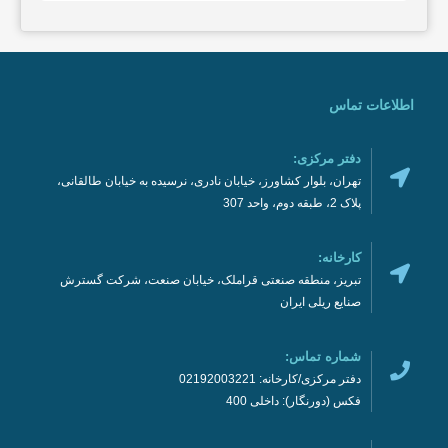
اطلاعات تماس
دفتر مرکزی:
تهران، بلوار کشاورز، خیابان نادری، نرسیده به خیابان طالقانی،
پلاک 2، طبقه دوم، واحد 307
کارخانه:
تبریز، منطقه صنعتی قراملک، خیابان صنعت، شرکت گسترش
صنایع ریلی ایران
شماره تماس:
دفتر مرکزی/کارخانه: 02192003221
فکس (دورنگار): داخلی 400