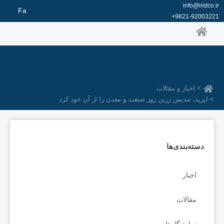
رش
info@iridco.ir
Fa
ه
9821-92003221+
حتوا
> اخبار و مقالات
> ایرید، تندیس زرین روز صنعت و معدن را از آن خود کرد
دسته‌بندی‌ها
اخبار
مقالات