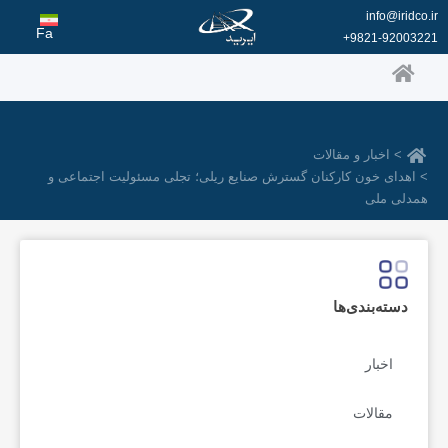
رش
info@iridco.ir
ه
Fa
9821-92003221+
حتوا
> اخبار و مقالات
> اهدای خون کارکنان گسترش صنایع ریلی؛ تجلی مسئولیت اجتماعی و
همدلی ملی
دسته‌بندی‌ها
اخبار
مقالات