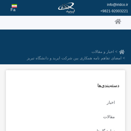
رش
info@iridco.ir
ه
Fa
9821-92003221+
حتوا
> اخبار و مقالات
> امضای تفاهم نامه همکاری بین شرکت ایرید و دانشگاه تبریز
دسته‌بندی‌ها
اخبار
مقالات