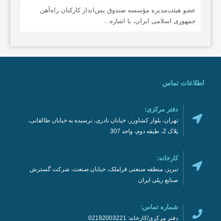
عضو هیئت‌مدیره مؤسسه صندوق پس‌انداز کارکنان راه‌آهن
جمهوری اسلامی ایران، با اشاره...
اطلاعات تماس
دفتر مرکزی:
تهران، بلوار کشاورز، خیابان نادری، نرسیده به خیابان طالقانی،
پلاک 2، طبقه دوم، واحد 307
کارخانه:
تبریز، منطقه صنعتی قراملک، خیابان صنعت، شرکت گسترش
صنایع ریلی ایران
شماره تماس:
دفتر مرکزی/کارخانه: 02192003221