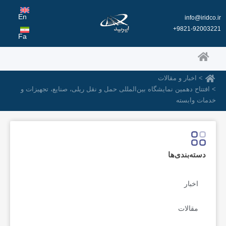
رش
ه
En
info@iridco.ir
حتوا
9821-92003221+
Fa
> اخبار و مقالات
> افتتاح دهمین نمایشگاه‌ بین‌المللی حمل‌ و نقل ریلی، صنایع، تجهیزات و
خدمات وابسته
دسته‌بندی‌ها
اخبار
مقالات