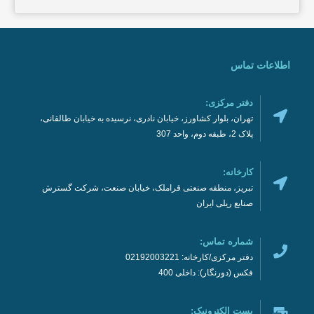
اطلاعات تماس
دفتر مرکزی:
تهران، بلوار کشاورز، خیابان نادری، نرسیده به خیابان طالقانی،
پلاک 2، طبقه دوم، واحد 307
کارخانه:
تبریز، منطقه صنعتی قراملک، خیابان صنعت، شرکت گسترش
صنایع ریلی ایران
شماره تماس:
دفتر مرکزی/کارخانه: 02192003221
فکس (دورنگار): داخلی 400
پست الکترونیک: