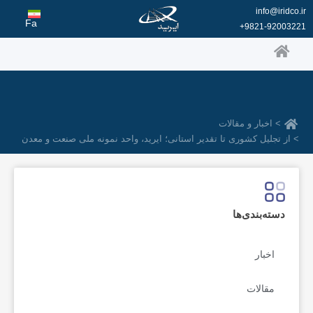
رش
info@iridco.ir
ه
Fa
9821-92003221+
حتوا
> اخبار و مقالات
> از تجلیل کشوری تا تقدیر استانی؛ ایرید، واحد نمونه ملی صنعت و معدن
دسته‌بندی‌ها
اخبار
مقالات