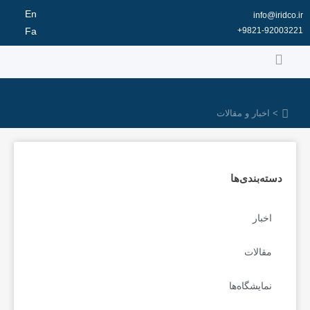
رش
En
info@iridco.ir
ه
9821-92003221+
Fa
حتوا
> اخبار و مقالات
دسته‌بندی‌ها
اخبار
مقالات
نمایشگاه‌ها