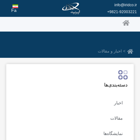
رش
info@iridco.ir
ه
Fa
9821-92003221+
حتوا
> اخبار و مقالات
دسته‌بندی‌ها
اخبار
مقالات
نمایشگاه‌ها