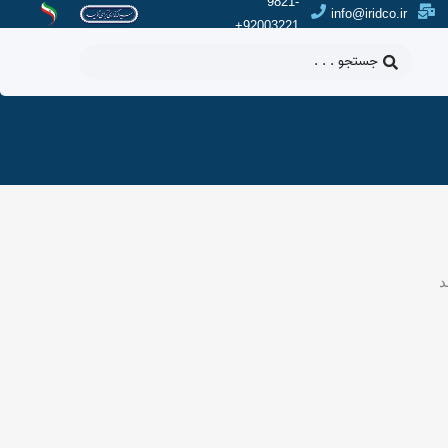
9821-
info@iridco.ir
92003221+
جستجو
.
.
.
د