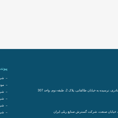
پیونده
شرک
موس
سیده به خیابان طالقانی، پلاک 2، طبقه دوم، واحد 307
شرک
شرک
شرک
، خیابان صنعت، شرکت گسترش صنایع ریلی ایران
شرک