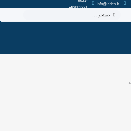
9821-
info@iridco.ir
92003221+
جستجو
.
.
.
د