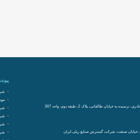
پیونده
شرک
موس
سیده به خیابان طالقانی، پلاک 2، طبقه دوم، واحد 307
شرک
شرک
شرک
، خیابان صنعت، شرکت گسترش صنایع ریلی ایران
شرک