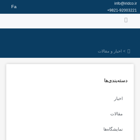
رش
info@iridco.ir
Fa
ه
9821-92003221+
حتوا
> اخبار و مقالات
دسته‌بندی‌ها
اخبار
مقالات
نمایشگاه‌ها