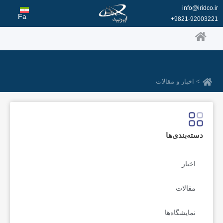
رش
info@iridco.ir
ه
Fa
9821-92003221+
حتوا
> اخبار و مقالات
دسته‌بندی‌ها
اخبار
مقالات
نمایشگاه‌ها