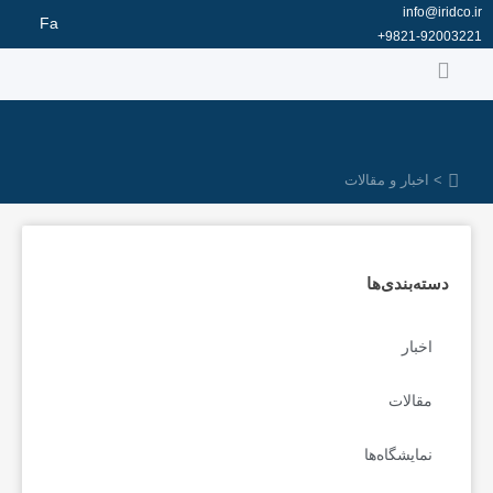
رش
info@iridco.ir
Fa
ه
9821-92003221+
حتوا
> اخبار و مقالات
دسته‌بندی‌ها
اخبار
مقالات
نمایشگاه‌ها