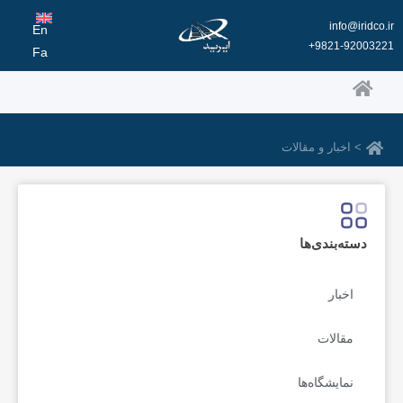
رش
info@iridco.ir
ه
En
9821-92003221+
حتوا
Fa
> اخبار و مقالات
دسته‌بندی‌ها
اخبار
مقالات
نمایشگاه‌ها