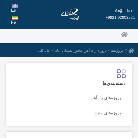
رش
ه
En
info@iridco.ir
حتوا
9821-92003221+
Fa
> پروژه‌ها
> پروژه راه آهن محور بستان آباد – ائل کلی
دسته‌بندی‌ها
پروژه‌های راه‌آهن
پروژه‌های مترو