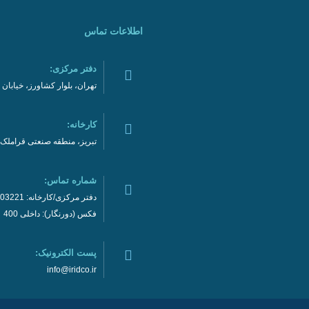
اطلاعات تماس
دفتر مرکزی:
تهران، بلوار کشاورز، خیابان نادری، نر
کارخانه:
تبریز، منطقه صنعتی قراملک
شماره تماس:
دفتر مرکزی/کارخانه: 02192003221
فکس (دورنگار): داخلی 400
پست الکترونیک:
info@iridco.ir