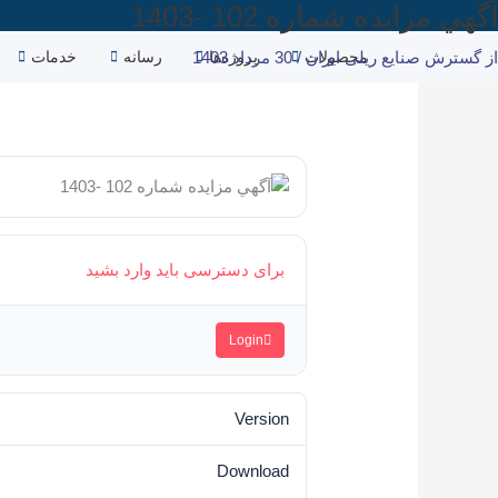
آگهي مزایده شماره 102 -1403
رش
ه
از
محصولات
گسترش صنایع ریلی ایران
/
30 مرداد 1403
پروژه‌ها
رسانه
خدمات
حتوا
برای دسترسی باید وارد بشید
Login
Version
Download