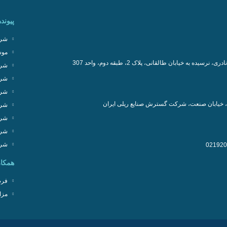
پیونده
شرک
موس
سیده به خیابان طالقانی، پلاک 2، طبقه دوم، واحد 307
شرک
شرک
شرک
، خیابان صنعت، شرکت گسترش صنایع ریلی ایران
شرک
شرک
شرک
شرک
همکار
فرص
مزا