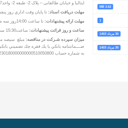
ایتالیا و خیابان طالقانی – پلاک 2- طبقه 2- واحد307- دفتر شرکت ایرید- امور قراردادها
3.52 MB
مهلت دريافت اسناد:
تا پايان وقت اداري روز پنچشنبه /08
1
مهلت ارائه پيشنهادات:
تا ساعت 14:00روز سه شنبه مورخ 1403/06/20
ساعت و روز قرائت پيشنهادات:
ساعت15:30 سه شنبه مورخ 1403/06/20
30 مرداد 1403
ميزان سپرده شـركت در مناقصه:
ضــــمانتنامه ‌بانكي يا يك‌ فقره‌ چك‌ تضميني‌ ب
30 مرداد 1403
به شماره حساب IR 230180000000000510050800