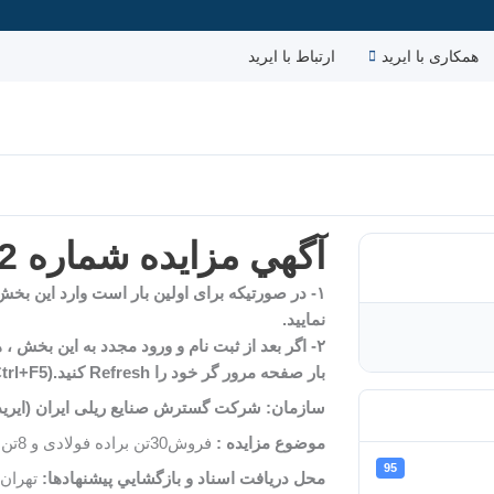
همکاری با ایرید
ارتباط با ایرید
آگهي مزایده شماره 102 -1403
۱- در صورتیکه برای اولین بار است وارد این بخ
نمایید.
۲- اگر بعد از ثبت نام و ورود مجدد به این بخش ، 
بار صفحه مرور گر خود را Refresh کنید.(Ctrl+F5)
سازمان:
شركت گسترش صنایع ریلی ایران (ایرید
موضوع مزایده :
فروش30تن براده فولادی و 8تن قراضه در دپوی شرکت واقع در قراملک تبریز
95
محل دريافت اسناد و بازگشايي پيشنهادها:
تهران-