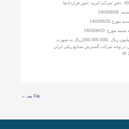
1403/06
مبلغ سیصد ميليون ریال (300،000،000)ريال به صورت
انكي‌ در وجه شرکت گسترش صنایع ریلی ایران
File بعد
←