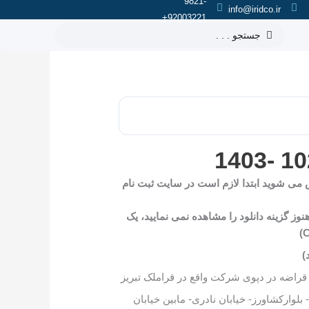
9821-
info@iridco.ir
92003221+
جستجو
.
.
.
ش می شوید ابتدا لازم است در سایت ثبت نام
هنوز گزینه دانلود را مشاهده نمی نمایید، یک
)
 بلوارکشاورز- خیابان نادری- مابین خیابان