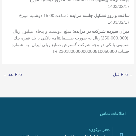
1403/02/17
ساعت و روز تشکیل جلسه مزایده :
ساعت15:00 دوشنبه مورخ
1403/02/17
ميزان سپرده شـركت در مزایده:
مبلغ دویست و پنجاه ميليون ریال
(250،000،000)ريال به صورت ضــــمانتنامه ‌بانكي يا يك‌ فقره‌ چك‌
تضميني‌ بانكي‌ در وجه شرکت گسترش صنایع ریلی ایران به شماره
حساب IR 230180000000000510050800
→
File قبل
File بعد
←
اطلاعات تماس
دفتر مرکزی: