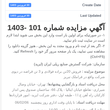
Create Date
30 فروردین 1403
Last Updated
30 فروردین 1403
آگهي مزایده شماره 101 -1403
۱- در صورتیکه برای اولین بار است وارد این بخش می شوید ابتدا لازم
است در سایت ثبت نام نمایید.
۲- اگر بعد از ثبت نام و ورود مجدد به این بخش ، هنوز گزینه دانلود را
مشاهده نمی نمایید، یک بار صفحه مرور گر خود را Refresh کنید.
(Ctrl+F5)
سازمان:
شركت گسترش صنایع ریلی ایران (ایرید)
موضوع مزایده :
فروش 20تن براده فولادی و 3 تن قراضه در دپوی
شرکت واقع در قراملک تبریز
محل دريافت اسناد و بازگشايي پيشنهادها:
تهران- خیابان وصال
شیرازی- تقاطع خیابان ایتالیا - پلاک 66- ساختمان صندوق پس انداز
کارکنان راه آهن ج.ا.ا - طبقه اول- دفتر شرکت ایرید- امور قراردادها
مهلت دريافت اسناد:
تا پايان وقت اداري روز پنچشنبه 06/02/06
مهلت ارائه پيشنهادات:
تا ساعت 14:00روز دوشنبه مورخ