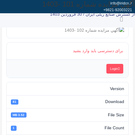
آگهي مزایده شماره 101 -1403
رش
info@iridco.ir
ه
9821-92003221+
از
گسترش صنایع ریلی ایران
/
30 فروردین 1403
حتوا
برای دسترسی باید وارد بشید
Login
Version
Download
81
File Size
3.52 MB
File Count
1