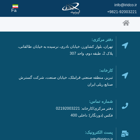
رش
info@iridco.ir
ه
Fa
9821-92003221+
حتوا
اطلاعات تماس
دفتر مرکزی:
تهران، بلوار کشاورز، خیابان نادری، نرسیده به خیابان طالقانی،
پلاک 2، طبقه دوم، واحد 307
کارخانه:
تبریز، منطقه صنعتی قراملک، خیابان صنعت، شرکت گسترش
صنایع ریلی ایران
شماره تماس:
دفتر مرکزی/کارخانه: 02192003221
فکس (دورنگار): داخلی 400
پست الکترونیک:
info@iridco.ir