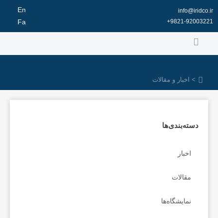
رش
En
info@iridco.ir
ه
9821-92003221+
Fa
حتوا
> اخبار و مقالات
دسته‌بندی‌ها
اخبار
مقالات
نمایشگاه‌ها